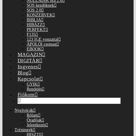
NULLADIK óra 2.0
SOS kezdőknek
SOS 2.0
KONZERVEK
BIBLIA
HIBÁZZ
PERFEKT
F135
123 IGE vonzattal
ÁPOLÓI csomag
EBOOK
MAGAZIN
DIGITÁR
Ingyenes
Blog
Kapcsolat
GYIK
Rendelés
Fiókom
Nyelvórák
Rólam
Óradíjak
Jelentkezés
Tréningek
HISZTI