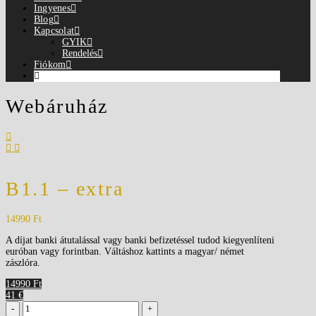
Ingyenes
Blog
Kapcsolat
GYIK
Rendelés
Fiókom
Webáruház
B1.1 – extra
14990
Ft
A díjat banki átutalással vagy banki befizetéssel tudod kiegyenlíteni
euróban vagy forintban. Váltáshoz kattints a magyar/ német
zászlóra.
14990 Ft
41 €
B1.1
-
+