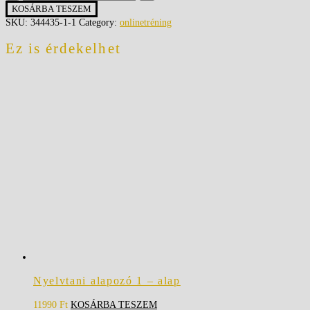
-
KOSÁRBA TESZEM
extra
SKU:
344435-1-1
Category:
onlinetréning
quantity
Ez is érdekelhet
Nyelvtani alapozó 1 – alap
11990
Ft
KOSÁRBA TESZEM