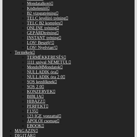
Mondatalkotó
Ködtelenítő
B2 vizsgatréning
TELC levélíró tréning
TELC B2 komplex
ONLINE tréning
GEPÁRDtréning
INSTANT tréning
LOS! Beszélj!
LOS! Nyelvtan!
Termékek
TERMÉKKERESÉS
1111 szóval NÉMETÜL
MondoMMondatok
NULLADIK óra
NULLADIK óra 2.0
SOS kezdőknek
SOS 2.0
KONZERVEK
BIBLIA
HIBÁZZ
PERFEKT
F135
123 IGE vonzattal
ÁPOLÓI csomag
EBOOK
MAGAZIN
DIGITÁR