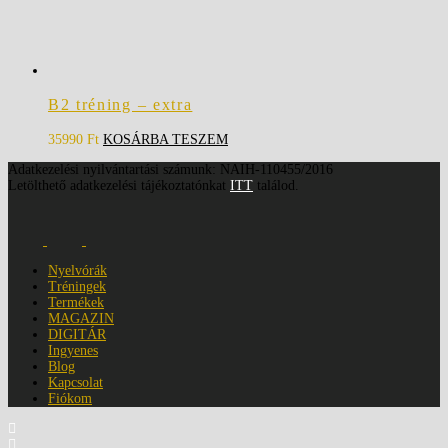
B2 tréning – extra
35990
Ft
KOSÁRBA TESZEM
Adatkezelési nyilvántartási számunk: NAIH-110455/2016
Letölthető adatkezelési tájékoztatónkat
ITT
találod.
Nyelvórák
Tréningek
Termékek
MAGAZIN
DIGITÁR
Ingyenes
Blog
Kapcsolat
Fiókom