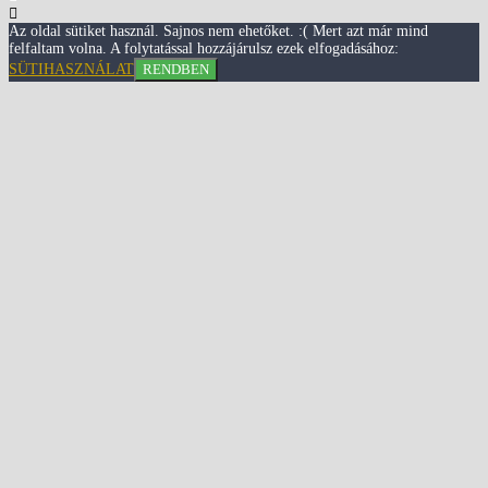
Az oldal sütiket használ. Sajnos nem ehetőket. :( Mert azt már mind
felfaltam volna. A folytatással hozzájárulsz ezek elfogadásához:
SÜTIHASZNÁLAT
RENDBEN
Close
this
module