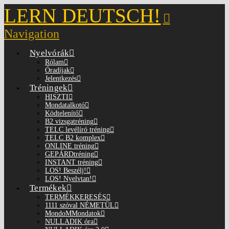
LERN DEUTSCH!
Navigation
Nyelvórák
Rólam
Óradíjak
Jelentkezés
Tréningek
HISZTI
Mondatalkotó
Ködtelenítő
B2 vizsgatréning
TELC levélíró tréning
TELC B2 komplex
ONLINE tréning
GEPÁRDtréning
INSTANT tréning
LOS! Beszélj!
LOS! Nyelvtan!
Termékek
TERMÉKKERESÉS
1111 szóval NÉMETÜL
MondoMMondatok
NULLADIK óra